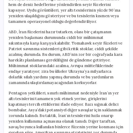
hem de deniz hedeflerine yönlendirilen seyir füzelerini
kapsıyor. Uydu görüntüleri, yer altı tesislerinin yüzde 90’ına
yeniden ulaşıldığını gösteriyor ve bu tesislerin kısmen veya
tamamen operasyonel olduğu değerlendiriliyor.
ABD, İran füzelerini hazır tutarken, olası bir çatışmanın
yeniden başlaması durumunda ciddi bir mühimmat
sıkıntısıyla karşı karşıya kalabilir. Tomahawk seyir füzeleri ve
Patriot savunma sistemleri gibi kritik stoklar, ciddi şekilde
azalmış durumda. Bu durum, ABD’nin zor bir coğrafyada kara
harekâtı planlaması gerekliliğini de gündeme getiriyor.
Mühimmat stoklarındaki azalma, Avrupa müttefiklerinde
endişe yaratıyor; zira bu ülkeler Ukrayna’ya milyarlarca
dolarlık silah yardımı yapmış durumda ve bu yardımların
zamanında ulaştırılamayacağından korkuyorlar.
Pentagon yetkilileri, sınırlı mühimmat nedeniyle İran’ın yer
altı tesislerini tamamen yok etmek yerine, girişlerini
kapatmayı tercih ettiklerini ifade ediyor. Bazı sığınak delici
bombalar, Asya’daki potansiyel diğer savaşlar için saklanmak
zorunda kalındı. Bu taktik, İran’ın tesislerini hızla onarıp
yeniden kullanıma açmasına olanak tanıdı. Diğer taraftan,
savaş boyunca kullanılan binlerce füzenin yerine konması için
gereken süre, Amerikan savunma stratejisini zor durumda