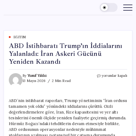
Skip
to
content
EĞITIM
ABD İstihbaratı Trump’ın İddialarını
Yalanladı: İran Askeri Gücünü
Yeniden Kazandı
ABD
By
Yusuf Yıldız
yorumlar kapalı
İstihbaratı
13 Mayıs 2026
2 Min Read
Trump’ın
İddialarını
Yalanladı:
ABD’nin istihbarat raporları, Trump yönetiminin “İran ordusu
İran
tamamen yok oldu” yönündeki iddialarını çürüttü. Gizli
Askeri
Gücünü
değerlendirmelere göre, İran, füze kapasitesini ve yer altı
Yeniden
tesislerini önemli ölçüde yeniden faaliyete geçirmiş durumda.
Kazandı
Hürmüz Boğazı’ndaki tehditlerin devam etmesiyle birlikte,
için
ABD ordusunun operasyonlar nedeniyle mühimmat
stoklarının azalması, potansiyel bir çatışma durumunda