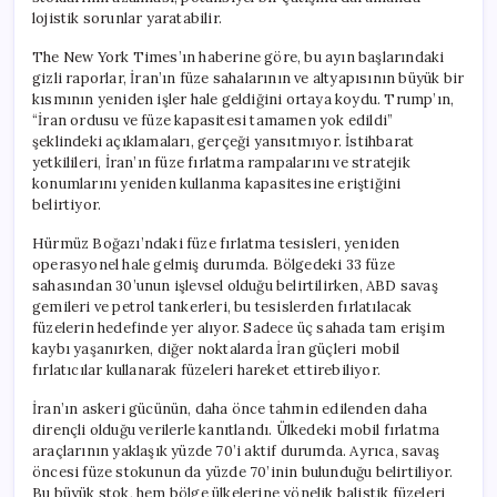
lojistik sorunlar yaratabilir.
The New York Times’ın haberine göre, bu ayın başlarındaki
gizli raporlar, İran’ın füze sahalarının ve altyapısının büyük bir
kısmının yeniden işler hale geldiğini ortaya koydu. Trump’ın,
“İran ordusu ve füze kapasitesi tamamen yok edildi”
şeklindeki açıklamaları, gerçeği yansıtmıyor. İstihbarat
yetkilileri, İran’ın füze fırlatma rampalarını ve stratejik
konumlarını yeniden kullanma kapasitesine eriştiğini
belirtiyor.
Hürmüz Boğazı’ndaki füze fırlatma tesisleri, yeniden
operasyonel hale gelmiş durumda. Bölgedeki 33 füze
sahasından 30’unun işlevsel olduğu belirtilirken, ABD savaş
gemileri ve petrol tankerleri, bu tesislerden fırlatılacak
füzelerin hedefinde yer alıyor. Sadece üç sahada tam erişim
kaybı yaşanırken, diğer noktalarda İran güçleri mobil
fırlatıcılar kullanarak füzeleri hareket ettirebiliyor.
İran’ın askeri gücünün, daha önce tahmin edilenden daha
dirençli olduğu verilerle kanıtlandı. Ülkedeki mobil fırlatma
araçlarının yaklaşık yüzde 70’i aktif durumda. Ayrıca, savaş
öncesi füze stokunun da yüzde 70’inin bulunduğu belirtiliyor.
Bu büyük stok, hem bölge ülkelerine yönelik balistik füzeleri